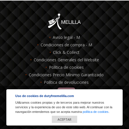
Aviso legal - M
Condiciones de compra - M
Click & Collect
Condiciones Generales del Website
Política de cookies
Condiciones Precio Mínimo Garantizado
Política de devoluciones
Uso de cookies de dutyfreemelilla.com
Powered by
Utilizamos cookies propias y de terceros para mejorar nuestros
servicios y la experiencia de uso de este sitio web. Al continuar con la
navegación entendemos que se acepta nuestra
política de cookies
.
Dutyfree Melilla: Avda. Reyes Católicos, 2, 52002 Melilla - España
ACEPTAR