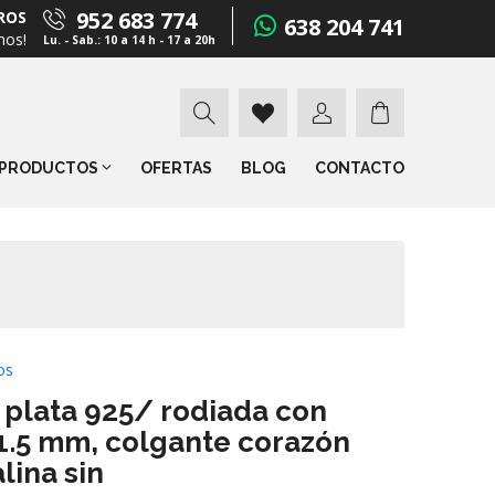
952 683 774
ROS
638 204 741
mos!
Lu. - Sab.: 10 a 14 h - 17 a 20h
PRODUCTOS
OFERTAS
BLOG
CONTACTO
os
 plata 925/ rodiada con
1.5 mm, colgante corazón
lina sin