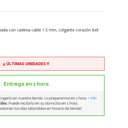
odiada con cadena cable 1.5 mm, colgante corazón 6x6
¡¡ ÚLTIMAS UNIDADES !!
Entrega en 1 hora
ogerlo en nuestra tienda. Lo preparamos en 1 hora.
+ info
ilio:
Puede recibirlo en su domicilio en 1 hora.
estionan los días laborables en horario de tienda)