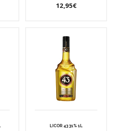
12,95€
L
LICOR 43 31% 1L