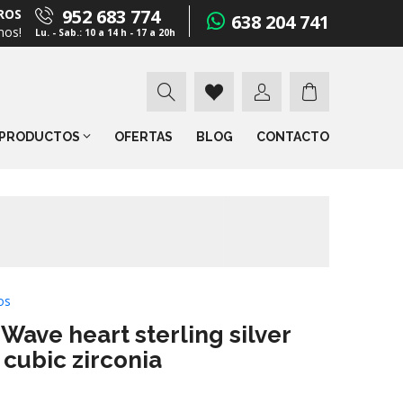
952 683 774
ROS
638 204 741
mos!
Lu. - Sab.: 10 a 14 h - 17 a 20h
PRODUCTOS
OFERTAS
BLOG
CONTACTO
os
ave heart sterling silver
 cubic zirconia