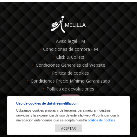
Aviso legal - M
Condiciones de compra - M
Click & Collect
Condiciones Generales del Website
Política de cookies
Condiciones Precio Mínimo Garantizado
Política de devoluciones
Uso de cookies de dutyfreemelilla.com
Powered by
Utilizamos cookies propias y de terceros para mejorar nuestros
servicios y la experiencia de uso de este sitio web. Al continuar con la
navegación entendemos que se acepta nuestra
política de cookies
.
Dutyfree Melilla: Avda. Reyes Católicos, 2, 52002 Melilla - España
ACEPTAR