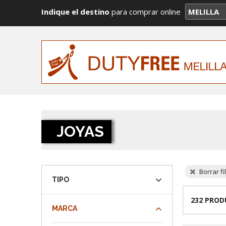
Indique el destino
para comprar online
JOYAS
Borrar fi
TIPO
232 PRO
MARCA